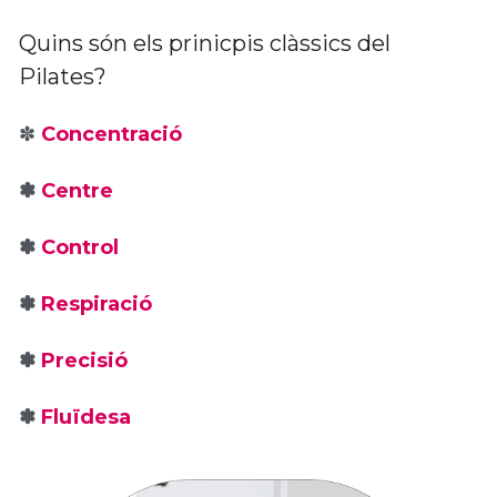
Quins són els prinicpis clàssics del 
Pilates?
✽ 
Concentració
✽ 
Centre
✽ 
Control
✽ 
Respiració
✽ 
Precisió
✽ 
Fluïdesa